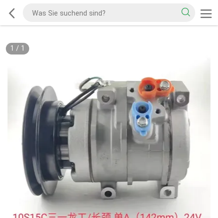
1
/
1