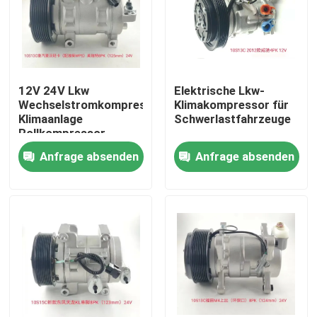
Über uns
Werksbesichtigung
12V 24V Lkw
Elektrische Lkw-
Wechselstromkompressor,
Klimakompressor für
Klimaanlage
Schwerlastfahrzeuge
Qualitätskontrolle
Rollkompressor
10S15C 10PA17C
Anfrage absenden
Anfrage absenden
Nachrichten
Fälle
Referenzen
Elektroauto-WK-Kompressor