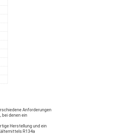
 verschiedene Anforderungen
 bei denen ein
tige Herstellung und ein
Kältemittels R134a