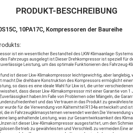
PRODUKT-BESCHREIBUNG
0S15C, 10PA17C, Kompressoren der Baureihe
rodukts:
sor ist ein wesentlicher Bestandteil des LKW-Klimaanlage-Systems, d
es Fahrzeugs ausgelegt ist.Dieser Drehkompressor ist speziell für de
 zuverlässige Leistung, um das optimale Funktionieren des Fahrzeug-
und ist dieser Lkw-Klimakompressor leichtgewichtig, aber langlebig, 
macht.Die drehbare Konstruktion des Kompressors ermöglicht einen 
istung, so dass es eine ideale Wahl für Lkw ist, die unter verschieden
ewissheit, dass dieser Lkw-Klimakompressor mit einer Garantie von 1 
 Zuverlässigkeit haben.Im Falle von Problemen oder Mängeln, die Garan
ndenzufriedenheit und das Vertrauen in das Produkt zu gewährleiste
 wurde für die Verwendung von Kältemittel R134a entwickelt und ist
el, die in Fahrzeugklimasystemen verwendet werden.Die Verwendung 
d eine lang anhaltende Leistung, was zur Gesamtwirksamkeit des Klim
 8 Unzen ist dieser Lkw-Klimakompressor ausgestattet, um den Schmi
ngslosen Betrieb zu gewährleisten und Verschleiß zu vermeiden.Eine