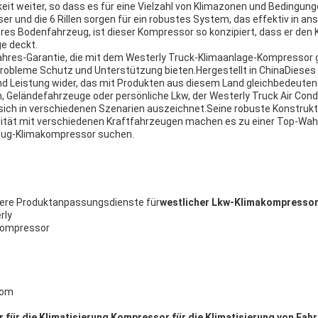
eit weiter, so dass es für eine Vielzahl von Klimazonen und Bedingung
r und die 6 Rillen sorgen für ein robustes System, das effektiv in 
eres Bodenfahrzeug, ist dieser Kompressor so konzipiert, dass er den
e deckt.
hres-Garantie, die mit dem Westerly Truck-Klimaanlage-Kompressor g
Probleme Schutz und Unterstützung bieten.Hergestellt in ChinaDieses
d Leistung wider, das mit Produkten aus diesem Land gleichbedeutend
n, Geländefahrzeuge oder persönliche Lkw, der Westerly Truck Air Cond
e sich in verschiedenen Szenarien auszeichnet.Seine robuste Konstrukt
lität mit verschiedenen Kraftfahrzeugen machen es zu einer Top-Wahl f
eug-Klimakompressor suchen.
sere Produktanpassungsdienste für
westlicher Lkw-Klimakompresso
rly
kompressor
rom
für die Klimatisierung
,
Kompressor für die Klimatisierung von Fah