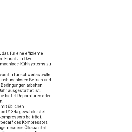
as für eine effiziente
n Einsatz in Lkw
Klimaanlage-Kühlsystems zu
was ihn für schwerlastvolle
reibungslosen Betrieb und
en Bedingungen arbeiten.
Jahr ausgestattet ist,
tie bietet Reparaturen oder
n.
 mit üblichen
von R134a gewährleistet
akompressors beiträgt.
erbedarf des Kompressors
 angemessene Ölkapazität