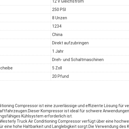
12 V Gleichstrom
250 PSI
8 Unzen
1234
China
Direkt aufzubringen
1 Jahr
Dreh- und Schaltmaschinen
cheibe
5 Zoll
20 Pfund
ditioning Compressor ist eine zuverlässige und effiziente Lösung für
Kraftfahrzeugen.Dieser Kompressor ist ideal für schwere Anwendungen,
ngsfähiges Kühlsystem erforderlich ist.
sterly Truck Air Conditioning Compressor verfügt über eine hochwer
ür eine hohe Haltbarkeit und Langlebigkeit sorgt.Die Verwendung des 