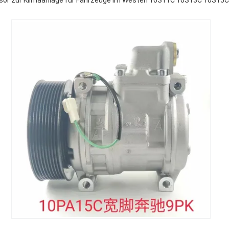
or zur Klimaanlage für Fahrzeuge im Westen 10S11C 10S13C 10S15