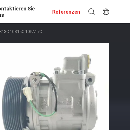
ntaktieren Sie
Referenzen
ns
10S13C 10S15C 10PA17C