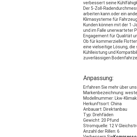
verbessert seine Kühlfähigk
Der 5-Zoll-Radendurchmesse
arbeiten kann.oder ein and
Klimasysteme für Fahrzeug
Kunden können mit der 1-Ja
und im Falle unerwarteter 
Engagement für Qualität un
Ob für kommerzielle Flotte
eine vielseitige Lösung, di
Kühlleistung und Kompatibi
zuverlässigen Bodenfahrz
Anpassung:
Erfahren Sie mehr über un
Markenbezeichnung: weste
Modellnummer: Lkw-Klima
Herkunftsort: China
Anbauart: Direktanbau
Typ: Drehfäden
Gewicht: 20 Pfund
Stromquelle: 12 V Gleichst
Anzahl der Rillen: 6
Verbessern Sie
Kompressor 