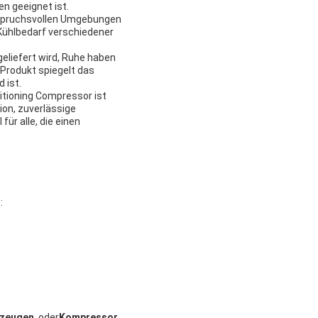
en geeignet ist.
anspruchsvollen Umgebungen
 Kühlbedarf verschiedener
eliefert wird, Ruhe haben
 Produkt spiegelt das
 ist.
itioning Compressor ist
ion, zuverlässige
ür alle, die einen
r
:
rzeugen
, oder
Kompressor