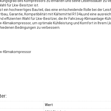
irkungsgrad des Kompressors zu erhalten und seine Lebensdauer zu ve
ahl für Lkw-Besitzer ist.
t ein hochwertiges Bauteil, das eine entscheidende Rolle bei der Leis
tbau, Garantie, Kompatibilität mit Kältemittel R134a,und eine ausre
und effizienten Wahl für Lkw-Besitzer, die ihr Fahrzeug-Klimaanlage-
Lkw-Klimakompressor, um optimale Kühlleistung und Komfort in Ihrem L
schiedenen Bedingungen zu verbessern.
kw-Klimakompressor
er:
Wert