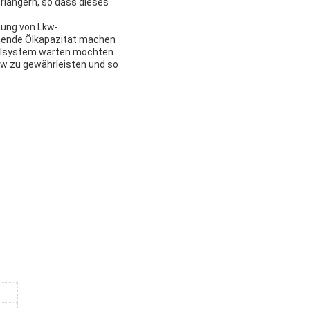
rlängern, so dass dieses
tung von Lkw-
ichende Ölkapazität machen
Kühlsystem warten möchten.
kw zu gewährleisten und so