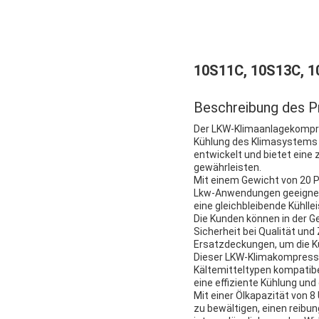
10S11C, 10S13C, 1
Beschreibung des P
Der LKW-Klimaanlagekompres
Kühlung des Klimasystems d
entwickelt und bietet eine
gewährleisten.
Mit einem Gewicht von 20 Pf
Lkw-Anwendungen geeignet 
eine gleichbleibende Kühlle
Die Kunden können in der G
Sicherheit bei Qualität und
Ersatzdeckungen, um die Ku
Dieser LKW-Klimakompressor
Kältemitteltypen kompatib
eine effiziente Kühlung un
Mit einer Ölkapazität von
zu bewältigen, einen reibu