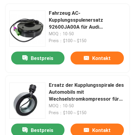
Fahrzeug AC-
Kupplungsspulenersatz
92600JA00A für Audi
Volkswagen
MOQ：10-50
Preis：$100～$150
Bestpreis
Kontakt
Ersatz der Kupplungsspirale des
Automobils mit
Wechselstromkompressor für
die LKW-Klimaanlage
MOQ：10-50
Preis：$100～$150
Bestpreis
Kontakt