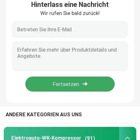
Hinterlass eine Nachricht
Wir rufen Sie bald zurück!
Über uns
Werksbesichtigung
Qualitätskontrolle
Nachrichten
Fälle
ANDERE KATEGORIEN AUS UNS
Referenzen
Elektroauto-WK-Kompressor
Elektroauto-WK-Kompressor
(91)