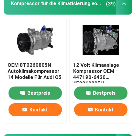
Kompressor für die Klimatisierung von Fahrzeugen
(39)
OEM 8T0260805N
12 Volt Klimaanlage
Autoklimakompressor
Kompressor OEM
14 Modelle Für Audi Q5
447190-6420
4F0260805H
4F0260805AF Für ein
Bestpreis
Bestpreis
Audi A6 20
Kontakt
Kontakt