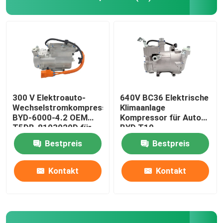
Kompressor für die Klimatisierung von Fahrzeugen
Kompressor für Lkw-Klimaanlagen
AC-Kupplungsspirale
300 V Elektroauto-
640V BC36 Elektrische
Wechselstromkompressor
Klimaanlage
BYD-6000-4.2 OEM
Kompressor für Auto
Auto-AC-Ausdehnungsklappe
T5DB-8103020D für
BYD T10
BYD V3
Bestpreis
Bestpreis
Kontakt
Kontakt