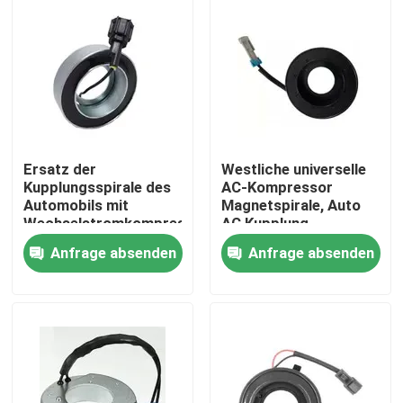
Über uns
Werksbesichtigung
Qualitätskontrolle
Ersatz der
Westliche universelle
Kupplungsspirale des
AC-Kompressor
Automobils mit
Magnetspirale, Auto
Nachrichten
Wechselstromkompressor
AC Kupplung
für die LKW-
Feldspirale
Anfrage absenden
Anfrage absenden
Klimaanlage
Fälle
Referenzen
Elektroauto-WK-Kompressor