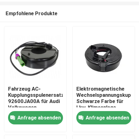
Empfohlene Produkte
Fahrzeug AC-
Elektromagnetische
Kupplungsspulenersatz
Wechselspannungskupplun
Startseite
92600JA00A für Audi
Schwarze Farbe für
Volkswagen
Lkw-Klimaanlage
Anfrage absenden
Anfrage absenden
Produkte
Videos