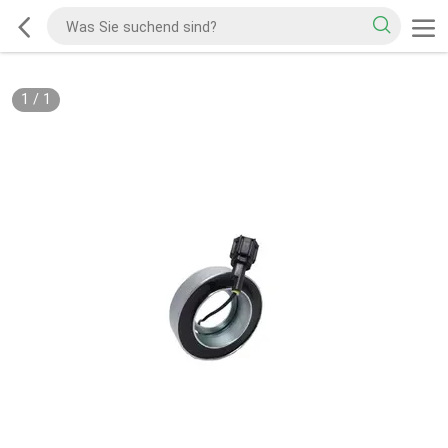
1
/
1