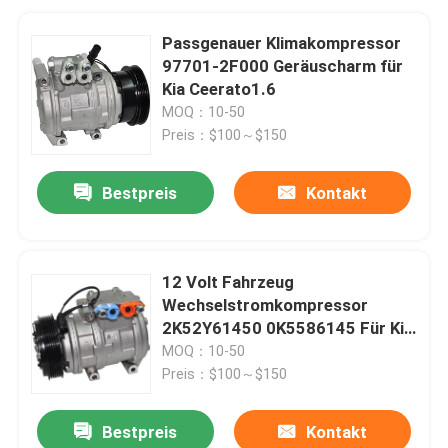
Passgenauer Klimakompressor
97701-2F000 Geräuscharm für
Kia Ceerato1.6
MOQ：10-50
Preis：$100～$150
Bestpreis
Kontakt
12 Volt Fahrzeug
Wechselstromkompressor
2K52Y61450 0K5586145 Für Kia
Carnival 3.5
MOQ：10-50
Preis：$100～$150
Bestpreis
Kontakt