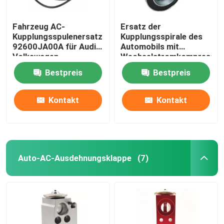
Fahrzeug AC-
Ersatz der
Kupplungsspulenersatz
Kupplungsspirale des
92600JA00A für Audi
Automobils mit
Volkswagen
Wechselstromkompressor
für die LKW-
Bestpreis
Bestpreis
Klimaanlage
Kontakt
Kontakt
Auto-AC-Ausdehnungsklappe
(7)