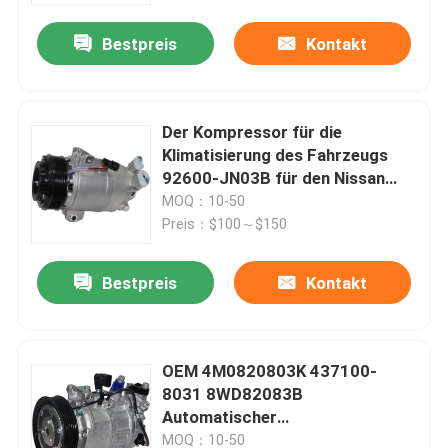
Bestpreis
Kontakt
Der Kompressor für die
Klimatisierung des Fahrzeugs
92600-JN03B für den Nissan
Teana 20
MOQ：10-50
Preis：$100～$150
Bestpreis
Kontakt
Startseite
OEM 4M0820803K 437100-
Produkte
8031 8WD82083B
Automatischer
Wechselstromkompressor C7PA
Videos
MOQ：10-50