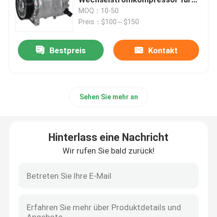
Audi C7PA 2.0
MOQ：10-50
Preis：$100～$150
Kompressor für die Klimatisierung von Fahrzeugen
Bestpreis
Kontakt
Kompressor für Lkw-Klimaanlagen
AC-Kupplungsspirale
Sehen Sie mehr an
Auto-AC-Ausdehnungsklappe
Hinterlass eine Nachricht
Wir rufen Sie bald zurück!