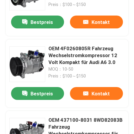
2.5
Preis：$100～$150
Über uns
Bestpreis
Kontakt
Werksbesichtigung
OEM 4F0260805R Fahrzeug
Qualitätskontrolle
Wechselstromkompressor 12
Volt Kompakt für Audi A6 3.0
MOQ：10-50
Nachrichten
Preis：$100～$150
Fälle
Bestpreis
Kontakt
Referenzen
OEM 437100-8031 8WD82083B
Fahrzeug
Elektroauto-WK-Kompressor
Wechselstromkompressor für