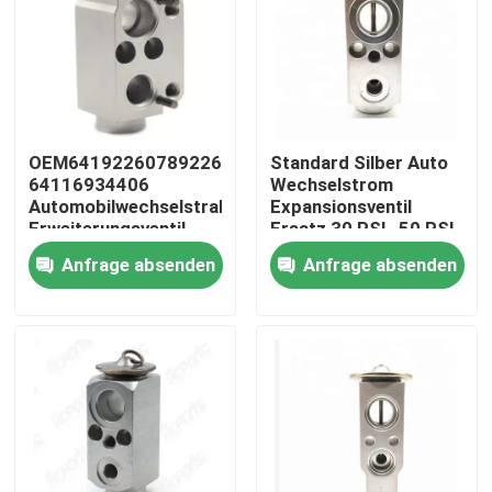
Über uns
Werksbesichtigung
OEM64192260789226078
Standard Silber Auto
64116934406
Wechselstrom
Qualitätskontrolle
Automobilwechselstrahler-
Expansionsventil
Erweiterungsventil
Ersatz 30 PSI -50 PSI
BMW Standard
Anfrage absenden
Anfrage absenden
Nachrichten
Fälle
Referenzen
Elektroauto-WK-Kompressor