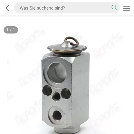
1
/
1