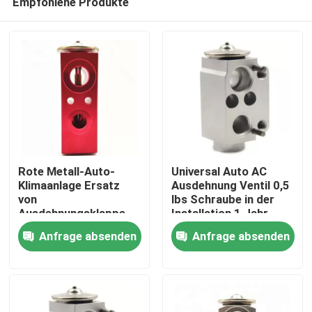
Empfohlene Produkte
Rote Metall-Auto-
Universal Auto AC
Klimaanlage Ersatz
Ausdehnung Ventil 0,5
von
lbs Schraube in der
Ausdehnungsklappe
Installation 1 Jahr
Startseite
Universelle
Garantie
Anfrage absenden
Anfrage absenden
Kompatibilität
Produkte
Videos