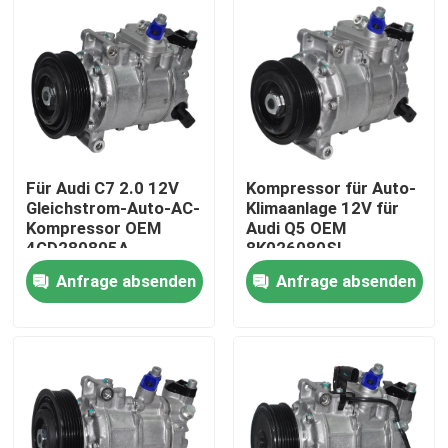
Über uns
Werksbesichtigung
Qualitätskontrolle
Für Audi C7 2.0 12V
Kompressor für Auto-
Gleichstrom-Auto-AC-
Klimaanlage 12V für
Kompressor OEM
Audi Q5 OEM
Nachrichten
4GD280805A
8K026080SL
Gürtelantriebene
Anfrage absenden
Anfrage absenden
Direktmontage
Fälle
Referenzen
Elektroauto-WK-Kompressor