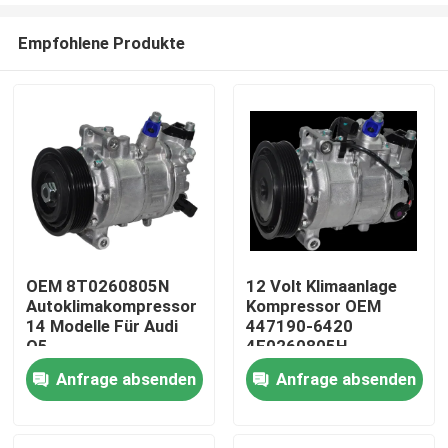
Empfohlene Produkte
OEM 8T0260805N
12 Volt Klimaanlage
Autoklimakompressor
Kompressor OEM
Startseite
14 Modelle Für Audi
447190-6420
Q5
4F0260805H
4F0260805AF Für ein
Anfrage absenden
Anfrage absenden
Produkte
Audi A6 20
Videos