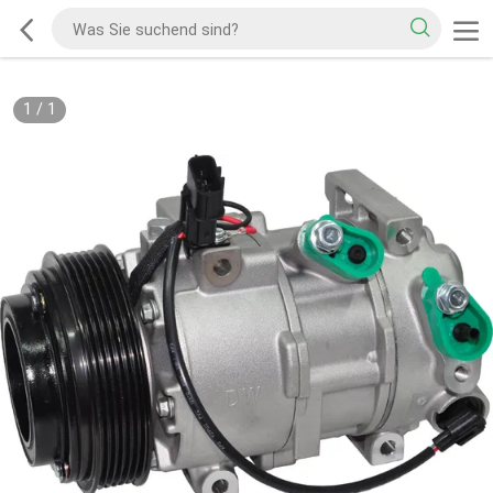
1
/
1