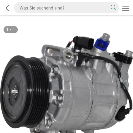
1
/
1