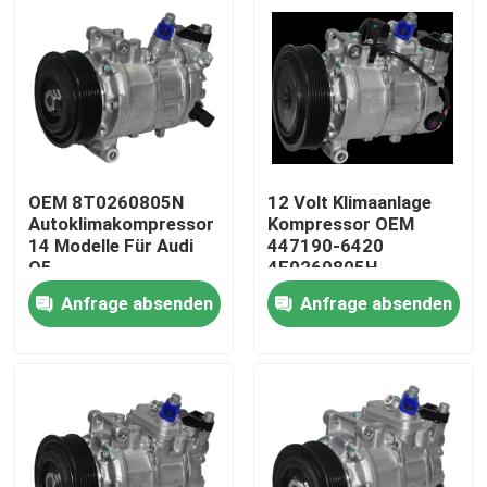
OEM 8T0260805N
12 Volt Klimaanlage
Autoklimakompressor
Kompressor OEM
14 Modelle Für Audi
447190-6420
Q5
4F0260805H
4F0260805AF Für ein
Anfrage absenden
Anfrage absenden
Audi A6 20
Startseite
Produkte
Videos