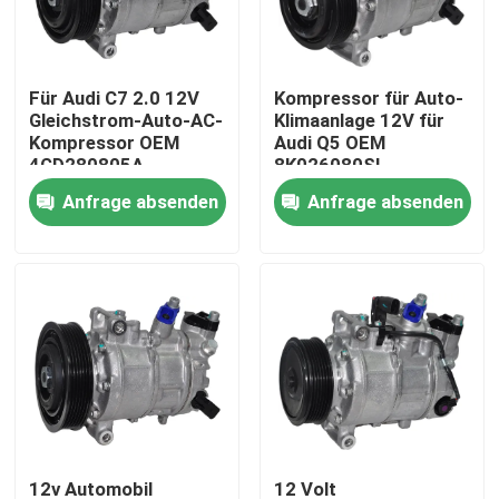
Über uns
Für Audi C7 2.0 12V
Kompressor für Auto-
Gleichstrom-Auto-AC-
Klimaanlage 12V für
Werksbesichtigung
Kompressor OEM
Audi Q5 OEM
4GD280805A
8K026080SL
Gürtelantriebene
Anfrage absenden
Anfrage absenden
Qualitätskontrolle
Direktmontage
Nachrichten
Fälle
Referenzen
Elektroauto-WK-Kompressor
12v Automobil
12 Volt