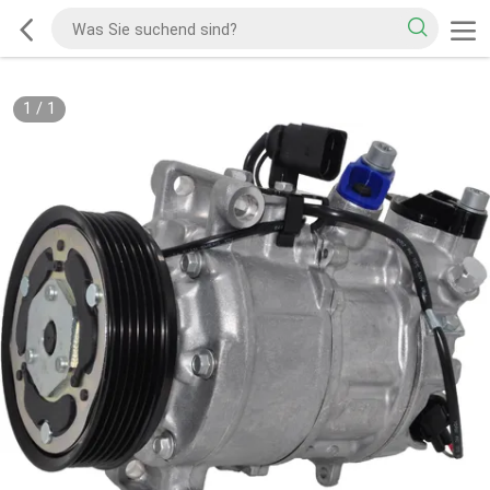
1
/
1