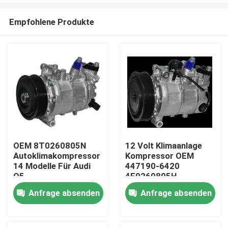
Empfohlene Produkte
OEM 8T0260805N
12 Volt Klimaanlage
Autoklimakompressor
Kompressor OEM
Startseite
14 Modelle Für Audi
447190-6420
Q5
4F0260805H
4F0260805AF Für ein
Anfrage absenden
Anfrage absenden
Produkte
Audi A6 20
Videos