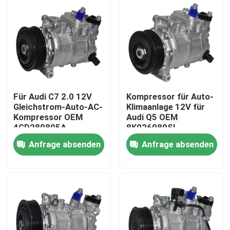
Über uns
Werksbesichtigung
Qualitätskontrolle
Für Audi C7 2.0 12V
Kompressor für Auto-
Gleichstrom-Auto-AC-
Klimaanlage 12V für
Kompressor OEM
Audi Q5 OEM
Nachrichten
4GD280805A
8K026080SL
Gürtelantriebene
Anfrage absenden
Anfrage absenden
Direktmontage
Fälle
Referenzen
Elektroauto-WK-Kompressor