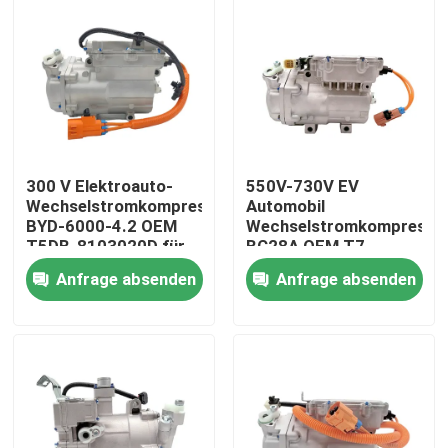
300 V Elektroauto-
550V-730V EV
Wechselstromkompressor
Automobil
BYD-6000-4.2 OEM
Wechselstromkompresso
T5DB-8103020D für
BC28A OEM T7-
BYD V3
8103020 Für BYD
Anfrage absenden
Anfrage absenden
Truck
Startseite
Produkte
Videos