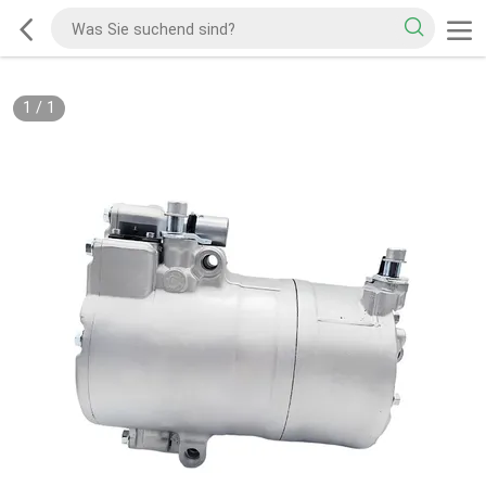
1
/
1