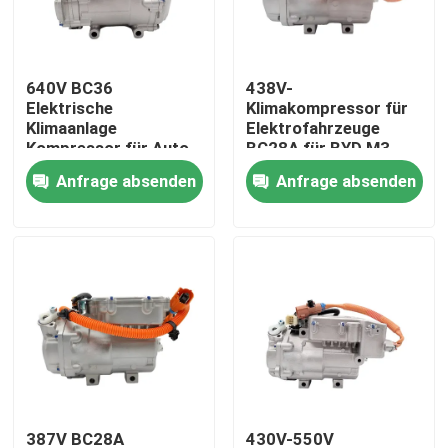
Über uns
640V BC36
438V-
Elektrische
Klimakompressor für
Werksbesichtigung
Klimaanlage
Elektrofahrzeuge
Kompressor für Auto
BC28A für BYD M3
BYD T10
OEM VBEI-8103020
Anfrage absenden
Anfrage absenden
Qualitätskontrolle
Nachrichten
Fälle
Referenzen
Elektroauto-WK-Kompressor
387V BC28A
430V-550V