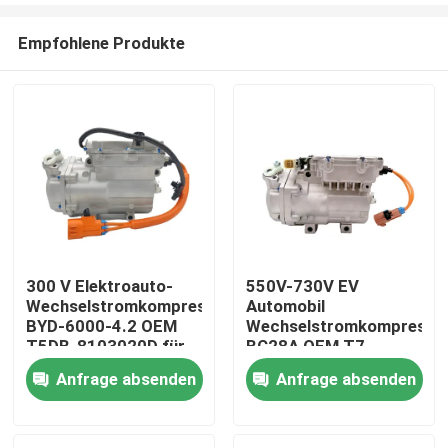
Empfohlene Produkte
300 V Elektroauto-
550V-730V EV
Wechselstromkompressor
Automobil
Startseite
BYD-6000-4.2 OEM
Wechselstromkompresso
T5DB-8103020D für
BC28A OEM T7-
BYD V3
8103020 Für BYD
Anfrage absenden
Anfrage absenden
Produkte
Truck
Videos