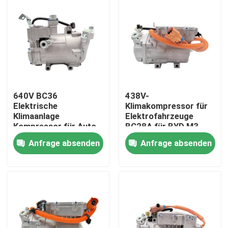
Über uns
Werksbesichtigung
Qualitätskontrolle
640V BC36
438V-
Elektrische
Klimakompressor für
Klimaanlage
Elektrofahrzeuge
Nachrichten
Kompressor für Auto
BC28A für BYD M3
BYD T10
OEM VBEI-8103020
Anfrage absenden
Anfrage absenden
Fälle
Referenzen
Elektroauto-WK-Kompressor