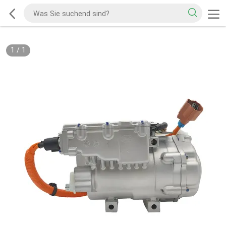
1
/
1