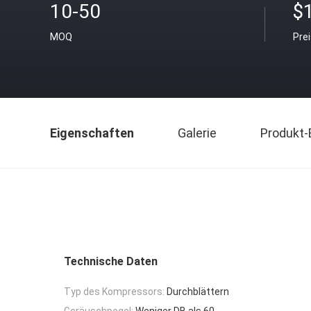
10-50
$
MOQ
Pre
Eigenschaften
Galerie
Produkt-
Technische Daten
Typ des Kompressors:
Durchblättern
Geräuschpegel:
Weniger DB als 60