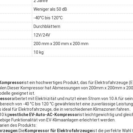
2 Jahre
Weniger als 50 dB
-40°C bis 120°C
Durchblättern
12V/24V
200 mm x 200 mm x 200 mm
10 kg
-Kompressor
ist ein hochwertiges Produkt, das für Elektrofahrzeuge (
 kühlen.Dieser Kompressor hat Abmessungen von 200mm x 200mm x 2
delle geeignet ist.
essor
arbeitet mit Elektrizität und nutzt einen Strom von 10 A für sei
bereich von -40 °C bis 120 °C gewährleistet eine zuverlässige Leistun
ideal für Elektrofahrzeuge, die in verschiedenen Klimazonen fahren..
10 kg
westliche EV-Auto-AC-Kompressor
ist leichtgewichtig und gleic
glebige Funktionalität von EV-Klimaanlagen erleichtert werden.
rien des Produkts:
ahrzeugen:
Die
Kompressor für Elektrofahrzeuge
ist die perfekte Wahl 