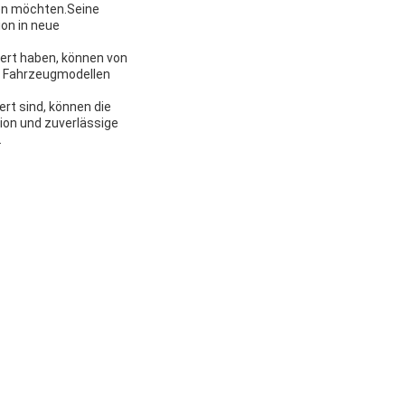
ten möchten.Seine
ion in neue
siert haben, können von
on Fahrzeugmodellen
rt sind, können die
tion und zuverlässige
.