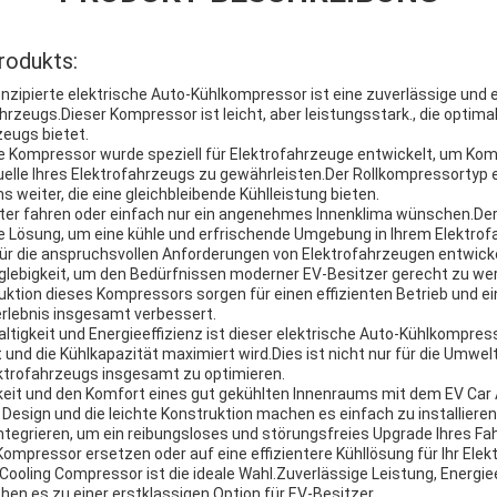
rodukts:
nzipierte elektrische Auto-Kühlkompressor ist eine zuverlässige und e
hrzeugs.Dieser Kompressor ist leicht, aber leistungsstark., die optimal
zeugs bietet.
ne Kompressor wurde speziell für Elektrofahrzeuge entwickelt, um Komp
elle Ihres Elektrofahrzeugs zu gewährleisten.Der Rollkompressortyp e
 weiter, die eine gleichbleibende Kühlleistung bieten.
tter fahren oder einfach nur ein angenehmes Innenklima wünschen.Der 
e Lösung, um eine kühle und erfrischende Umgebung in Ihrem Elektrofa
r die anspruchsvollen Anforderungen von Elektrofahrzeugen entwicke
glebigkeit, um den Bedürfnissen moderner EV-Besitzer gerecht zu werd
uktion dieses Kompressors sorgen für einen effizienten Betrieb und ei
erlebnis insgesamt verbessert.
tigkeit und Energieeffizienz ist dieser elektrische Auto-Kühlkompress
und die Kühlkapazität maximiert wird.Dies ist nicht nur für die Umwelt 
lektrofahrzeugs insgesamt zu optimieren.
keit und den Komfort eines gut gekühlten Innenraums mit dem EV Car A
sign und die leichte Konstruktion machen es einfach zu installieren 
integrieren, um ein reibungsloses und störungsfreies Upgrade Ihres F
ompressor ersetzen oder auf eine effizientere Kühllösung für Ihr Ele
Cooling Compressor ist die ideale Wahl.Zuverlässige Leistung, Energiee
en es zu einer erstklassigen Option für EV-Besitzer.