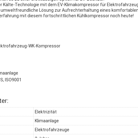
 der Kälte-Technologie mit dem EV-Klimakompressor für Elektrofahrze
d umweltfreundliche Lösung zur Aufrechterhaltung eines komfortablen
erfahrung mit diesem fortschrittlichen Kühlkompressor noch heute!
lektrofahrzeug-WK-Kompressor
imaanlage
HS, ISO9001
er:
Elektrizität
Klimaanlage
Elektrofahrzeuge