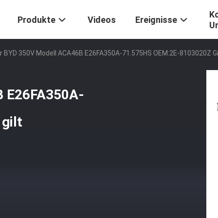
Ko
Produkte
Videos
Ereignisse
U
r BYD 350V Modell ACA46B E26FA350A-71.575HS OEM:2E-8103020Z Gi
B E26FA350A-
gilt