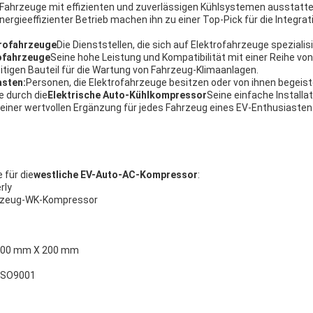
e Fahrzeuge mit effizienten und zuverlässigen Kühlsystemen ausstat
rgieeffizienter Betrieb machen ihn zu einer Top-Pick für die Integrat
trofahrzeuge
Die Dienststellen, die sich auf Elektrofahrzeuge speziali
ofahrzeuge
Seine hohe Leistung und Kompatibilität mit einer Reihe v
itigen Bauteil für die Wartung von Fahrzeug-Klimaanlagen.
asten:
Personen, die Elektrofahrzeuge besitzen oder von ihnen begeiste
e durch die
Elektrische Auto-Kühlkompressor
Seine einfache Installa
einer wertvollen Ergänzung für jedes Fahrzeug eines EV-Enthusiasten
für die
westliche EV-Auto-AC-Kompressor
:
rly
hrzeug-WK-Kompressor
200 mm X 200 mm
 ISO9001