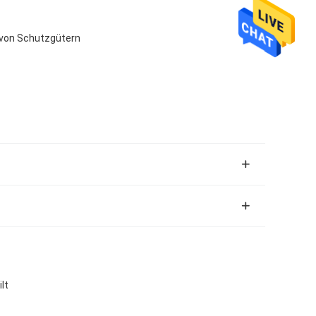
g von Schutzgütern
lt