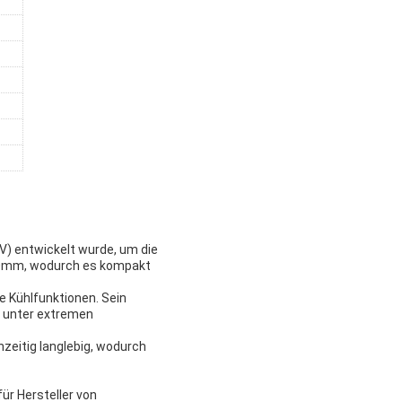
EV) entwickelt wurde, um die
00mm, wodurch es kompakt
ne Kühlfunktionen. Sein
g unter extremen
hzeitig langlebig, wodurch
für Hersteller von