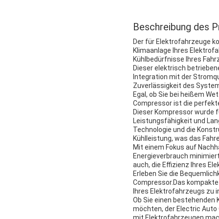
Beschreibung des P
Der für Elektrofahrzeuge ko
Klimaanlage Ihres Elektrofa
Kühlbedürfnisse Ihres Fahr
Dieser elektrisch betriebe
Integration mit der Stromqu
Zuverlässigkeit des Systems
Egal, ob Sie bei heißem We
Compressor ist die perfekt
Dieser Kompressor wurde fü
Leistungsfähigkeit und Lan
Technologie und die Konstr
Kühlleistung, was das Fahr
Mit einem Fokus auf Nachhal
Energieverbrauch minimiert 
auch, die Effizienz Ihres E
Erleben Sie die Bequemlich
Compressor.Das kompakte De
Ihres Elektrofahrzeugs zu 
Ob Sie einen bestehenden K
möchten, der Electric Auto 
mit Elektrofahrzeugen mach