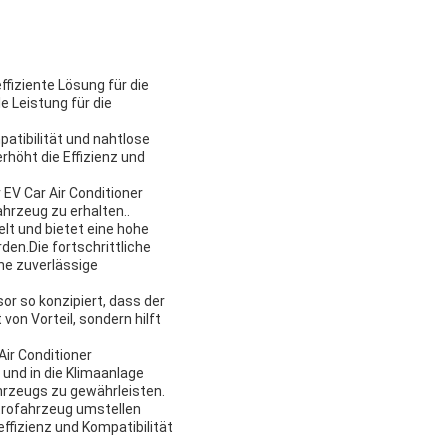
ffiziente Lösung für die
e Leistung für die
atibilität und nahtlose
rhöht die Effizienz und
EV Car Air Conditioner
hrzeug zu erhalten..
lt und bietet eine hohe
en.Die fortschrittliche
ne zuverlässige
or so konzipiert, dass der
von Vorteil, sondern hilft
ir Conditioner
und in die Klimaanlage
ahrzeugs zu gewährleisten.
ktrofahrzeug umstellen
ffizienz und Kompatibilität