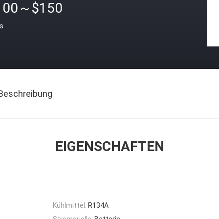
100～$150
is
Beschreibung
EIGENSCHAFTEN
Kühlmittel:
R134A
Stromquelle:
Batterie