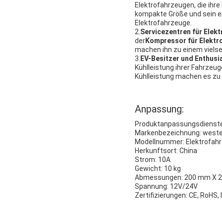
Elektrofahrzeugen, die ihr
kompakte Größe und sein ene
Elektrofahrzeuge.
2.
Servicezentren für Elek
der
Kompressor für Elektr
machen ihn zu einem vielse
3.
EV-Besitzer und Enthusi
Kühlleistung ihrer Fahrzeug
Kühlleistung machen es zu 
Anpassung:
Produktanpassungsdienste 
Markenbezeichnung: weste
Modellnummer: Elektrofa
Herkunftsort: China
Strom: 10A
Gewicht: 10 kg
Abmessungen: 200 mm X 
Spannung: 12V/24V
Zertifizierungen: CE, RoHS,