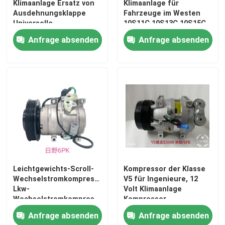
Klimaanlage Ersatz von
Klimaanlage für
Ausdehnungsklappe
Fahrzeuge im Westen
Universelle
10S11C 10S13C 10S15C
Kompatibilität
10PA17C
Anfrage absenden
Anfrage absenden
Startseite
Leichtgewichts-Scroll-
Kompressor der Klasse
Wechselstromkompressor
V5 für Ingenieure, 12
Lkw-
Volt Klimaanlage
Produkte
Wechselstromkompressor
Kompressor
20 Pfund Gewicht
Anfrage absenden
Anfrage absenden
Videos