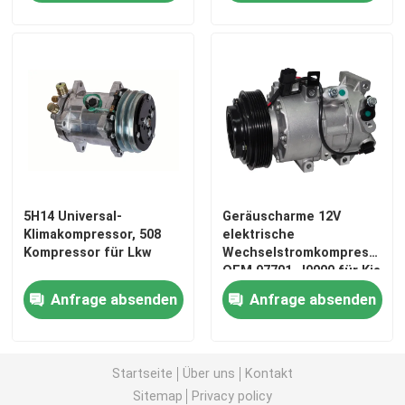
Über uns
Werksbesichtigung
Qualitätskontrolle
5H14 Universal-
Geräuscharme 12V
Nachrichten
Klimakompressor, 508
elektrische
Kompressor für Lkw
Wechselstromkompressor
OEM 97701-J9000 für Kia
Fälle
Forte 1.6L
Anfrage absenden
Anfrage absenden
Referenzen
Startseite
Über uns
Kontakt
Elektroauto-WK-Kompressor
Sitemap
Privacy policy